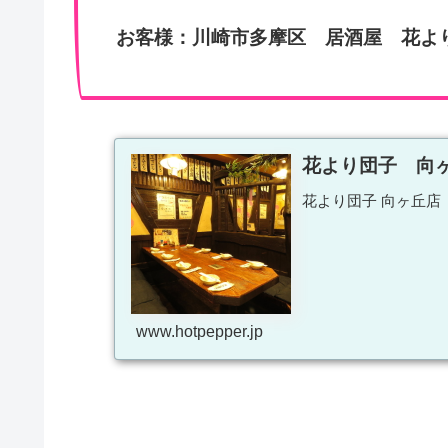
お客様：川崎市多摩区 居酒屋 花よ
花より団子 向
花より団子 向ヶ丘店（
www.hotpepper.jp