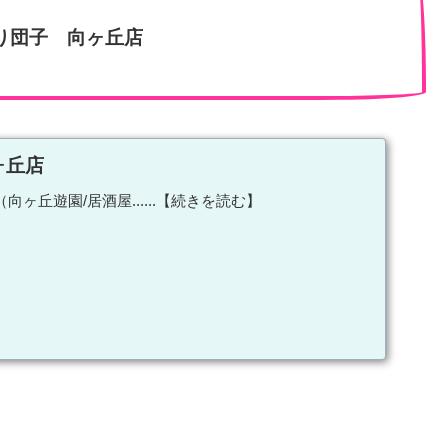
り団子 向ヶ丘店
ヶ丘店
向ヶ丘遊園/居酒屋......【続きを読む】