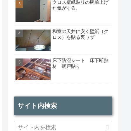
クロス壁紙貼りの腕前上げ
た気がする。
和室の天井に安く壁紙（ク
ロス）を貼る裏ワザ
床下防湿シート 床下断熱
材 網戸貼り
サイト内検索