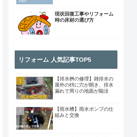
現状回復工事やリフォーム
時の床材の選び方
リフォーム 人気記事TOP5
【排水桝の修理】雑排水の
屋外の枡に穴が開き、排水
漏れで周りの地面が陥没
【雨水槽】雨水ポンプの仕
組みと交換