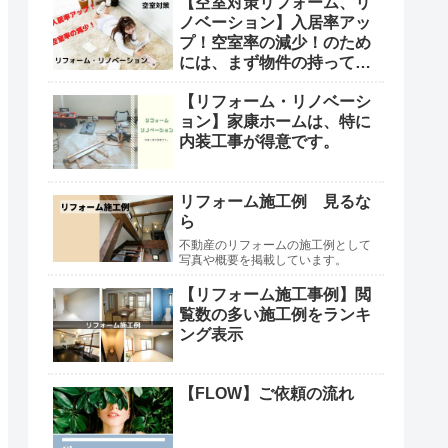
【空室対策リフォーム、リ
ノベーション】入居率アッ
プ！空室率の減少！のため
には、まず物件の持ってい
る本来の魅力の見極めや更
【リフォーム・リノベーシ
に魅力を高めるなどが必要
ョン】家康ホームは、特に
です。
内装工事が得意です。
リフォーム施工例 見るな
ら
不動産のリフォームの施工例として
写真や概要を掲載しています。
【リフォーム施工事例】閲
覧数の多い施工例をランキ
ング表示
【FLOW】ご依頼の流れ