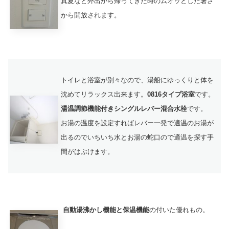
真夏など外出から帰ってきた時のムオッとした暑さ
から開放されます。
トイレと浴室が別々なので、湯船にゆっくりと体を
沈めてリラックス出来ます。
0816タイプ浴室
です。
湯温調節機能付きシングルレバー混合水栓
です。
お湯の温度を設定すればレバー一発で適温のお湯が
出るのでいちいち水とお湯の蛇口ので適温を探す手
間がはぶけます。
自動湯沸かし機能と保温機能
の付いた優れもの。