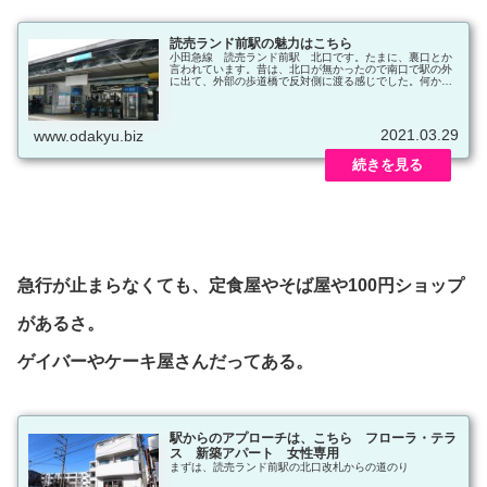
読売ランド前駅の魅力はこちら
小田急線 読売ランド前駅 北口です。たまに、裏口とか
言われています。昔は、北口が無かったので南口で駅の外
に出て、外部の歩道橋で反対側に渡る感じでした。何かで
臨時改札として、出入りが出来るようになり、評判が良く
て本格的に北口改札となりました。
2021.03.29
www.odakyu.biz
急行が止まらなくても、定食屋やそば屋や100円ショップ
があるさ。
ゲイバーやケーキ屋さんだってある。
駅からのアプローチは、こちら フローラ・テラ
ス 新築アパート 女性専用
まずは、読売ランド前駅の北口改札からの道のり