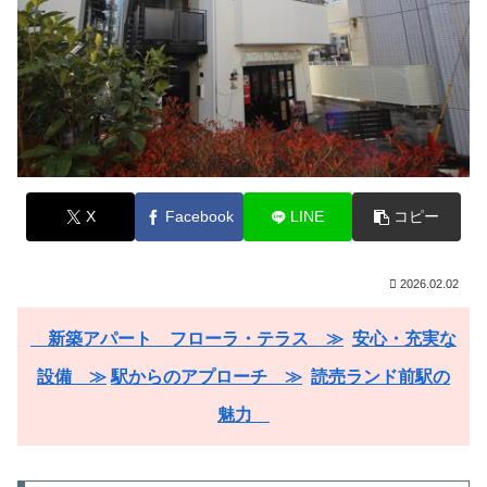
X
Facebook
LINE
コピー
2026.02.02
新築アパート フローラ・テラス ≫
安心・充実な
設備 ≫
駅からのアプローチ ≫
読売ランド前駅の
魅力