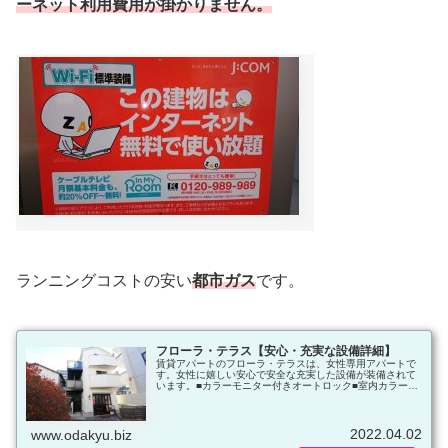
ーネット利用費用が掛かりません。
ランニングコストの安い
都市ガス
です。
フローラ・テラス【安心・充実な設備詳細】
賃貸アパートのフローラ・テラスは、女性専用アパートで
す。女性に嬉しい安心で安全な充実した設備が装備されて
います。■カラーモニター付きオートロック■室内カラーモ
ニター （アイホン PATMO（パトモ）GBM-2M）■玄関
ドア ダブルロック・ディンプルシリンダー■ペアガラス
サッシ■宅配ロッカー KS-TLP360（大・中・小）■無料
J:COMインターネットWi-Fi使い放題などなど
2022.04.02
www.odakyu.biz