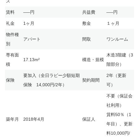
ス
賃料
—–円
共益費
—–円
礼金
1ヶ月
敷金
１ヶ月
物件種
アパート
間取
ワンルーム
別
専有面
木造3階建（3
17.13m²
構造・規模
積
階部分）
要加入（全日ラビー少額短期
2年（更新
保険
契約期間
保険 14,000円/2年）
可）
不要（保証会
社利用）
賃料50％（1
築年月
2018年4月
保証人
年目）、更新
料10,000円/