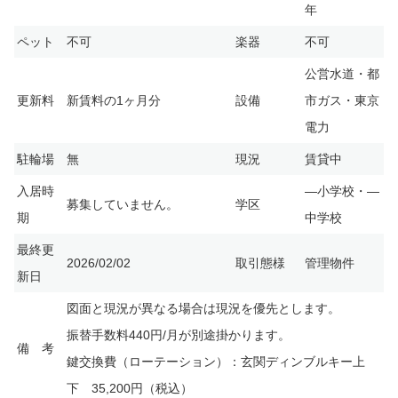
年
ペット
不可
楽器
不可
公営水道・都
更新料
新賃料の1ヶ月分
設備
市ガス・東京
電力
駐輪場
無
現況
賃貸中
入居時
—小学校・—
募集していません。
学区
期
中学校
最終更
2026/02/02
取引態様
管理物件
新日
図面と現況が異なる場合は現況を優先とします。
振替手数料440円/月が別途掛かります。
備 考
鍵交換費（ローテーション）：玄関ディンブルキー上
下 35,200円（税込）