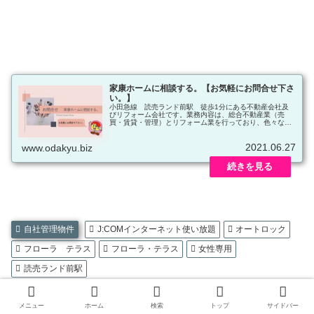
家康ホームに相談する。【お気軽にお問合せ下さ
い。】
小田急線 読売ランド前駅 徒歩1分にある不動産会社及
びリフォーム会社です。業務内容は、総合不動産業（売
買・賃貸・管理）とリフォーム業を行っており、色々なご
相談が出来ますので、ご相談内容をなるべく細かくお送り
頂くと良いご提案が出来ると思います。
2021.06.27
www.odakyu.biz
自社管理物件
J:COMインターネット使い放題
オートロック
フローラ テラス
フローラ・テラス
女性専用
読売ランド前駅
ieyasuをフォローする
メニュー
ホーム
検索
トップ
サイドバー