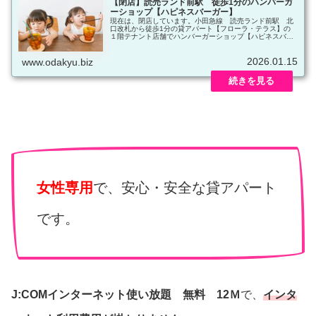
【閉店】読売ランド前駅 徒歩1分のハンバーガ
ーショップ【ハピネスバーガー】
現在は、閉店しています。小田急線 読売ランド前駅 北
口改札から徒歩1分の貸アパート【フローラ・テラス】の
１階テナント店舗でハンバーガーショップ【ハピネスバー
ガー】店名：ハピネスバーガージャンル：ハンバーガーシ
ョップ住所：神奈川県川崎市多摩区西生田1-12-3交通手
2026.01.15
段：小田急小田原線「読売ランド前」駅 北口改札から徒
www.odakyu.biz
歩1分
女性専用
で、安心・安全な貸アパート
です。
J:COMインターネット使い放題 無料 12Ｍ
で、
インタ