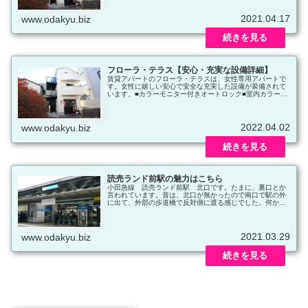
【ハピネスバーガー】です。
2021.04.17
www.odakyu.biz
フローラ・テラス【安心・充実な設備詳細】
賃貸アパートのフローラ・テラスは、女性専用アパートで
す。女性に嬉しい安心で安全な充実した設備が装備されて
います。■カラーモニター付きオートロック■室内カラーモ
ニター （アイホン PATMO（パトモ）GBM-2M）■玄関
ドア ダブルロック・ディンプルシリンダー■ペアガラス
サッシ■宅配ロッカー KS-TLP360（大・中・小）■無料
J:COMインターネットWi-Fi使い放題などなど
2022.04.02
www.odakyu.biz
読売ランド前駅の魅力はこちら
小田急線 読売ランド前駅 北口です。たまに、裏口とか
言われています。昔は、北口が無かったので南口で駅の外
に出て、外部の歩道橋で反対側に渡る感じでした。何かで
臨時改札として、出入りが出来るようになり、評判が良く
て本格的に北口改札となりました。
2021.03.29
www.odakyu.biz