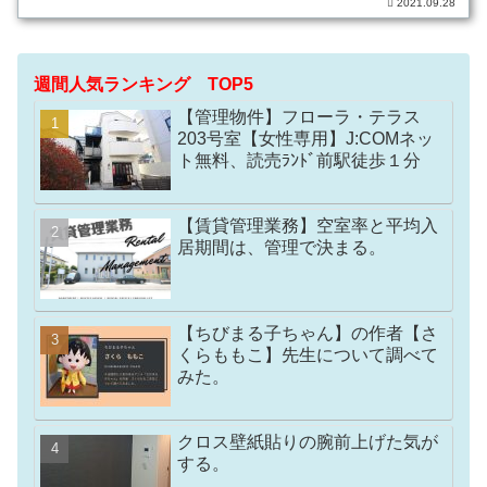
2021.09.28
週間人気ランキング TOP5
【管理物件】フローラ・テラス
203号室【女性専用】J:COMネッ
ト無料、読売ﾗﾝﾄﾞ前駅徒歩１分
【賃貸管理業務】空室率と平均入
居期間は、管理で決まる。
【ちびまる子ちゃん】の作者【さ
くらももこ】先生について調べて
みた。
クロス壁紙貼りの腕前上げた気が
する。