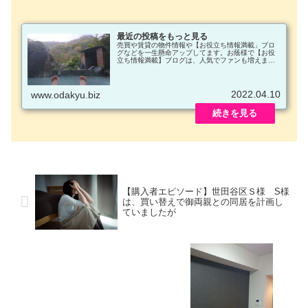
最近の投稿をもっと見る
売買や賃貸の物件情報や【お役立ち情報満載」ブロ
グなどを一生懸命アップしてます。お蔭様で【お役
立ち情報満載】ブログは、人気でファンも増えまし
た。面白い記事を書くように頑張ります。
2022.04.10
www.odakyu.biz
【購入者エピソード】世田谷区Ｓ様 S様
は、買い替えで御両親との同居を計画し
ていましたが