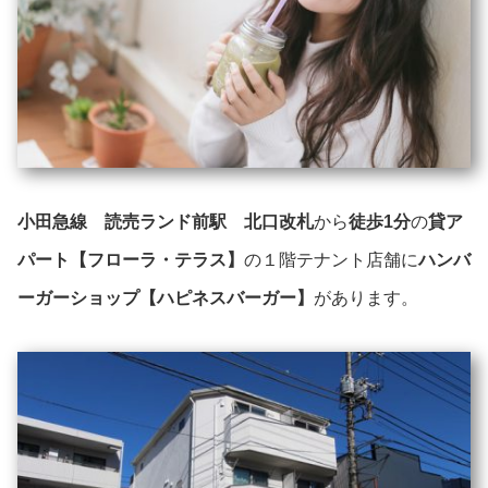
小田急線 読売ランド前駅 北口改札
から
徒歩1分
の
貸ア
パート【フローラ・テラス】
の１階テナント店舗に
ハンバ
ーガーショップ【ハピネスバーガー】
があります。