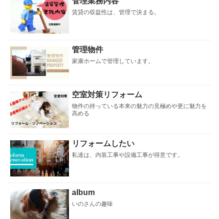
管理業務内容
賃貸の収益性は、管理で決まる。
管理物件
家康ホームで管理しています。
空室対策リフォーム
物件の持っている本来の魅力の見極めや更に魅力を
高める
リフォームしたい
私達は、内装工事や設備工事が得意です。
album
いのさんの趣味