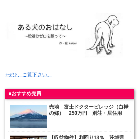
↑ぜひ、ご覧下さい。
■おすすめ売買
売地 富士ドクタービレッジ（白樺
の郷） 250万円 別荘・居住用
【収益物件】利回り13％ 茨城県