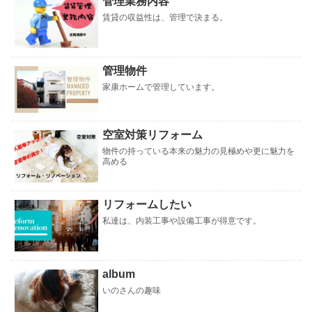
管理業務内容
賃貸の収益性は、管理で決まる。
管理物件
家康ホームで管理しています。
空室対策リフォーム
物件の持っている本来の魅力の見極めや更に魅力を
高める
リフォームしたい
私達は、内装工事や設備工事が得意です。
album
いのさんの趣味