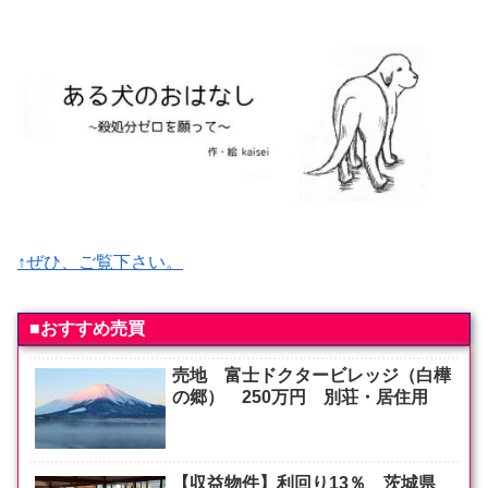
↑ぜひ、ご覧下さい。
■おすすめ売買
売地 富士ドクタービレッジ（白樺
の郷） 250万円 別荘・居住用
【収益物件】利回り13％ 茨城県