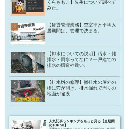
くらももこ】先生について調べて
みた。
【賃貸管理業務】空室率と平均入
居期間は、管理で決まる。
【排水についての説明】汚水・雑
排水・雨水ってなに？一戸建ての
排水の構造や違い。
【排水桝の修理】雑排水の屋外の
枡に穴が開き、排水漏れで周りの
地面が陥没
人気記事ランキングをもっと見る【全期間
のTOP 50】
家康ホームのホームページやブログの中で、全期間