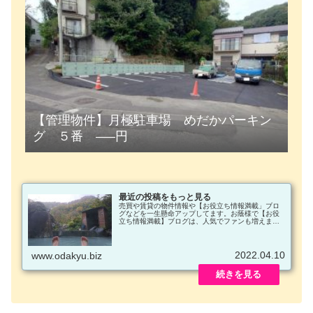
【管理物件】月極駐車場 めだかパーキン
グ ５番 —–円
最近の投稿をもっと見る
売買や賃貸の物件情報や【お役立ち情報満載」ブロ
グなどを一生懸命アップしてます。お蔭様で【お役
立ち情報満載】ブログは、人気でファンも増えまし
た。面白い記事を書くように頑張ります。
2022.04.10
www.odakyu.biz